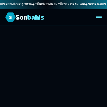
S RESMİ GİRİŞ 2026
◈ TÜRKİYE'NİN EN YÜKSEK ORANLARI
◈ SPOR BAHİS 9
Son
bahis
S