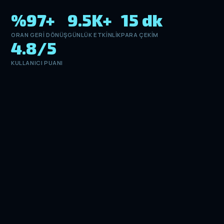
%97+
9.5K+
15 dk
ORAN GERI DÖNÜŞ
GÜNLÜK ETKINLIK
PARA ÇEKIM
4.8/5
KULLANICI PUANI