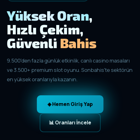
Yüksek Oran
,
Hızlı Çekim,
Güvenli
Bahis
9.500'den fazla günlük etkinlik, canlı casino masaları
ve 3.500+ premium slot oyunu. Sonbahis'te sektörün
en yüksek oranlarıyla kazanın.
◈ Hemen Giriş Yap
📊 Oranları İncele