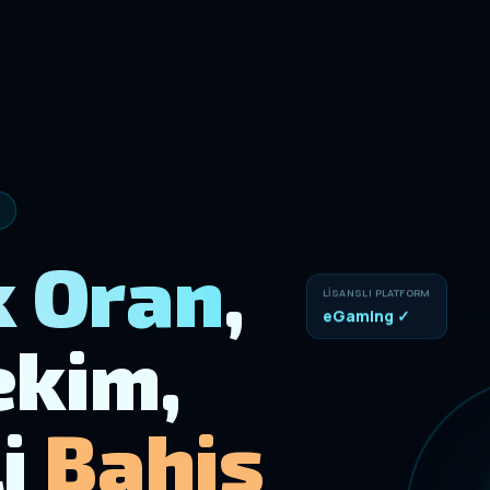
 Oran
,
LISANSLI PLATFORM
eGaming ✓
ekim,
i
Bahis