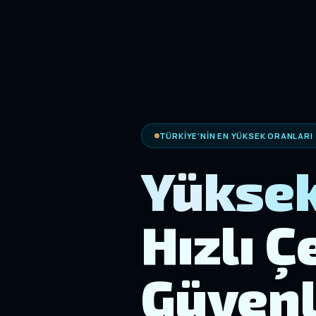
TÜRKIYE'NIN EN YÜKSEK ORANLARI
Yüksek
Hızlı Ç
Güvenl