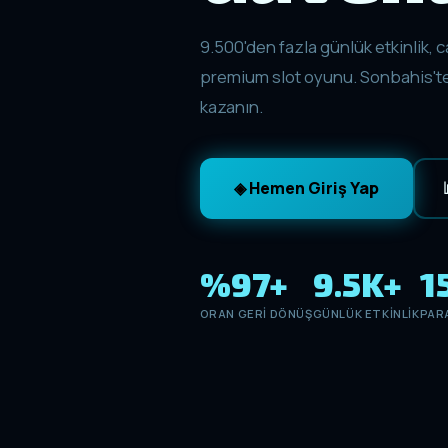
9.500'den fazla günlük etkinlik, 
premium slot oyunu. Sonbahis'te
kazanın.
◈ Hemen Giriş Yap
%97+
9.5K+
1
ORAN GERI DÖNÜŞ
GÜNLÜK ETKINLIK
PAR