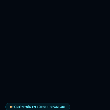
TÜRKIYE'NIN EN YÜKSEK ORANLARI