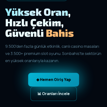
Yüksek Oran
,
Hızlı Çekim,
Güvenli
Bahis
9.500'den fazla günlük etkinlik, canlı casino masaları
ve 3.500+ premium slot oyunu. Sonbahis'te sektörün
en yüksek oranlarıyla kazanın.
◈ Hemen Giriş Yap
📊 Oranları İncele