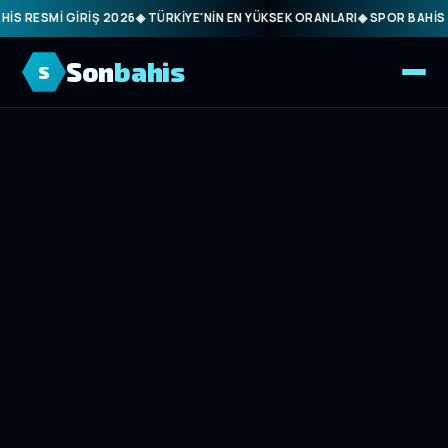
S RESMİ GİRİŞ 2026
◈ TÜRKİYE'NİN EN YÜKSEK ORANLARI
◈ SPOR BAHİS 9
Son
bahis
S