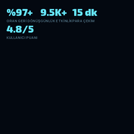
%97+
9.5K+
15 dk
ORAN GERI DÖNÜŞ
GÜNLÜK ETKINLIK
PARA ÇEKIM
4.8/5
KULLANICI PUANI