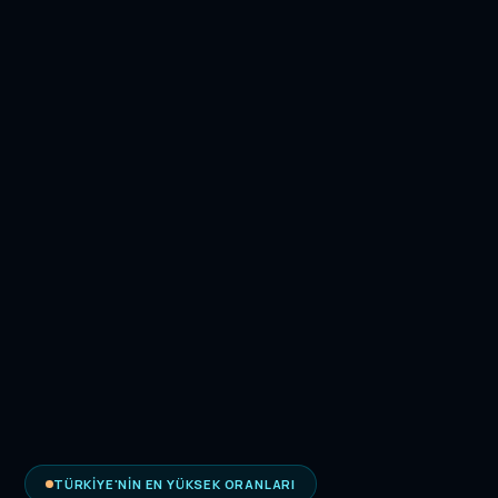
TÜRKIYE'NIN EN YÜKSEK ORANLARI