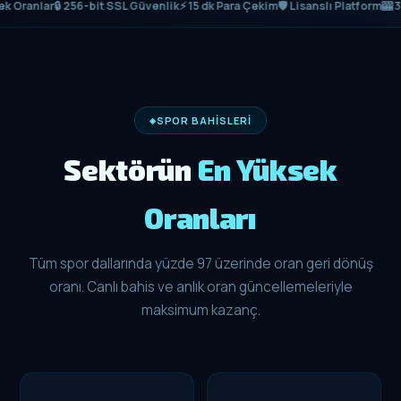
k Oranlar
🔒 256-bit SSL Güvenlik
⚡ 15 dk Para Çekim
🛡️ Lisanslı Platform
🎰 3
SPOR BAHISLERI
Sektörün
En Yüksek
Oranları
Tüm spor dallarında yüzde 97 üzerinde oran geri dönüş
oranı. Canlı bahis ve anlık oran güncellemeleriyle
maksimum kazanç.