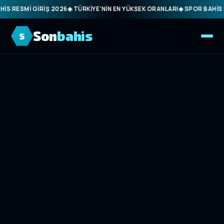
S RESMİ GİRİŞ 2026
◈ TÜRKİYE'NİN EN YÜKSEK ORANLARI
◈ SPOR BAHİS 9
Son
bahis
S