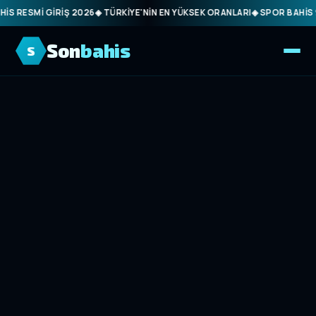
S RESMİ GİRİŞ 2026
◈ TÜRKİYE'NİN EN YÜKSEK ORANLARI
◈ SPOR BAHİS 9
Son
bahis
S