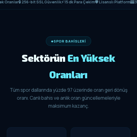
 Oranlar
🔒 256-bit SSL Güvenlik
⚡ 15 dk Para Çekim
🛡️ Lisanslı Platform
🎰 3
SPOR BAHISLERI
Sektörün
En Yüksek
Oranları
Tüm spor dallarında yüzde 97 üzerinde oran geri dönüş
oranı. Canlı bahis ve anlık oran güncellemeleriyle
maksimum kazanç.