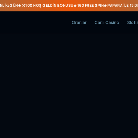
/GÜN
◈ %100 HOŞ GELDİN BONUSU
◈ 160 FREE SPIN
◈ PAPARA İLE 15 DK ÇE
Oranlar
Canlı Casino
Slotl