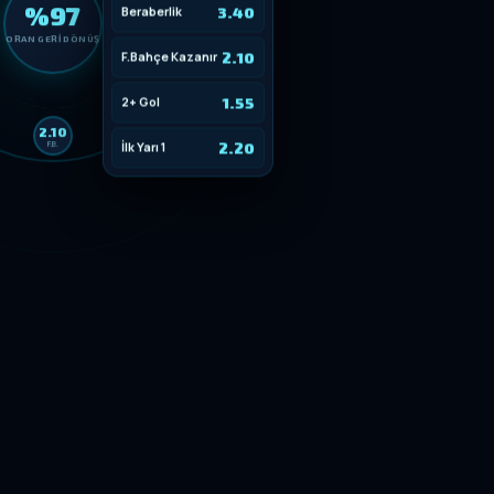
%97
3.40
Beraberlik
3.40
Bera.
ORAN GERI DÖNÜŞ
2.10
F.Bahçe Kazanır
1.55
2+ Gol
2.10
2.20
İlk Yarı 1
F.B.