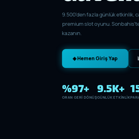
9.500'den fazla günlük etkinlik, 
premium slot oyunu. Sonbahis'te
kazanın.
◈ Hemen Giriş Yap
%97+
9.5K+
1
ORAN GERI DÖNÜŞ
GÜNLÜK ETKINLIK
PAR