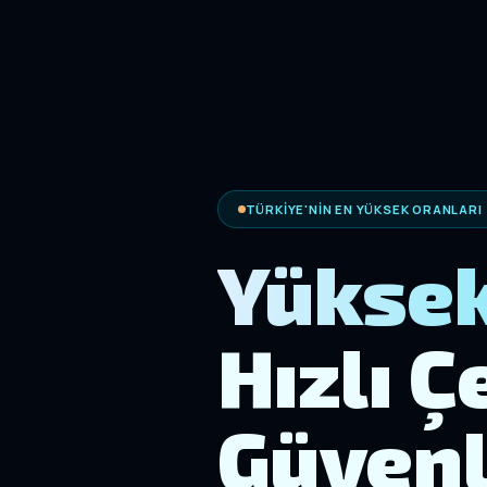
TÜRKIYE'NIN EN YÜKSEK ORANLARI
Yüksek
Hızlı Ç
Güvenl