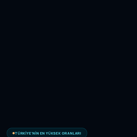
TÜRKIYE'NIN EN YÜKSEK ORANLARI