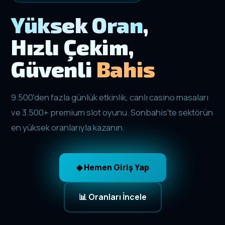
Yüksek Oran
,
Hızlı Çekim,
Güvenli
Bahis
9.500'den fazla günlük etkinlik, canlı casino masaları
ve 3.500+ premium slot oyunu. Sonbahis'te sektörün
en yüksek oranlarıyla kazanın.
◈ Hemen Giriş Yap
📊 Oranları İncele