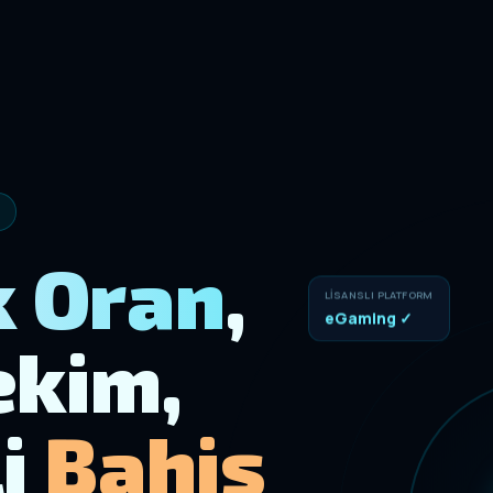
 Oran
,
LISANSLI PLATFORM
eGaming ✓
ekim,
i
Bahis