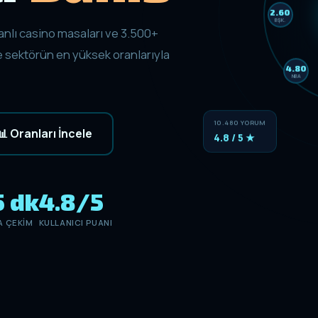
2.60
BŞK.
canlı casino masaları ve 3.500+
 sektörün en yüksek oranlarıyla
4.80
NBA
10.480 YORUM
📊 Oranları İncele
4.8 / 5 ★
5 dk
4.8/5
A ÇEKIM
KULLANICI PUANI