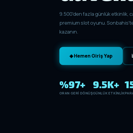
9.500'den fazla günlük etkinlik, 
premium slot oyunu. Sonbahis'te
kazanın.
◈ Hemen Giriş Yap
%97+
9.5K+
1
ORAN GERI DÖNÜŞ
GÜNLÜK ETKINLIK
PAR