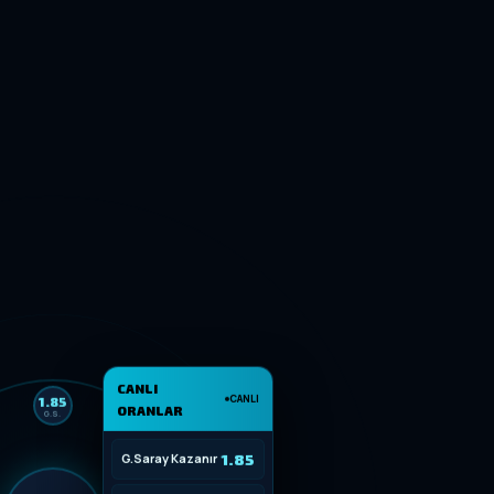
CANLI
CANLI
1.85
ORANLAR
G.S.
1.72
UCL
1.85
G.Saray Kazanır