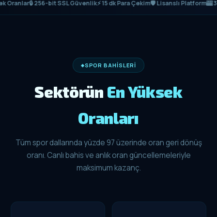
 Oranlar
🔒 256-bit SSL Güvenlik
⚡ 15 dk Para Çekim
🛡️ Lisanslı Platform
🎰 3
SPOR BAHISLERI
Sektörün
En Yüksek
Oranları
Tüm spor dallarında yüzde 97 üzerinde oran geri dönüş
oranı. Canlı bahis ve anlık oran güncellemeleriyle
maksimum kazanç.