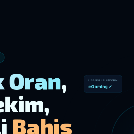
 Oran
,
LISANSLI PLATFORM
eGaming ✓
ekim,
i
Bahis