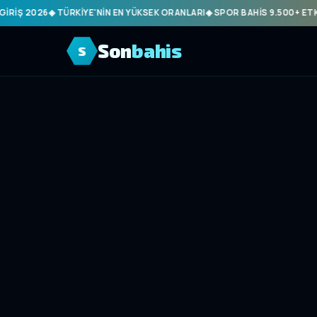
Ş 2026
◈ TÜRKİYE'NİN EN YÜKSEK ORANLARI
◈ SPOR BAHİS 9.500+ ETKİNLİ
Son
bahis
S