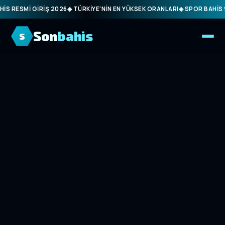
S RESMİ GİRİŞ 2026
◈ TÜRKİYE'NİN EN YÜKSEK ORANLARI
◈ SPOR BAHİS 9
Son
bahis
S