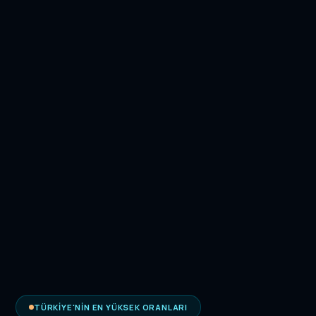
TÜRKIYE'NIN EN YÜKSEK ORANLARI