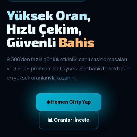
Yüksek Oran
,
Hızlı Çekim,
Güvenli
Bahis
9.500'den fazla günlük etkinlik, canlı casino masaları
ve 3.500+ premium slot oyunu. Sonbahis'te sektörün
en yüksek oranlarıyla kazanın.
◈ Hemen Giriş Yap
📊 Oranları İncele