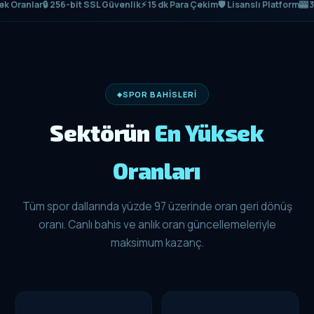
 Oranlar
🔒 256-bit SSL Güvenlik
⚡ 15 dk Para Çekim
🛡️ Lisanslı Platform
🎰 3
SPOR BAHISLERI
Sektörün
En Yüksek
Oranları
Tüm spor dallarında yüzde 97 üzerinde oran geri dönüş
oranı. Canlı bahis ve anlık oran güncellemeleriyle
maksimum kazanç.