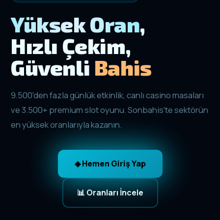
Yüksek Oran
,
Hızlı Çekim,
Güvenli
Bahis
9.500'den fazla günlük etkinlik, canlı casino masaları
ve 3.500+ premium slot oyunu. Sonbahis'te sektörün
en yüksek oranlarıyla kazanın.
◈ Hemen Giriş Yap
📊 Oranları İncele