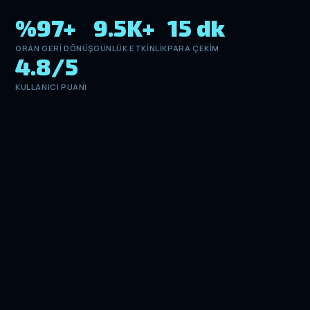
%97+
9.5K+
15 dk
ORAN GERI DÖNÜŞ
GÜNLÜK ETKINLIK
PARA ÇEKIM
4.8/5
KULLANICI PUANI